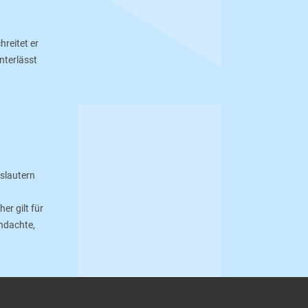
hreitet er
nterlässt
rslautern
r gilt für
chdachte,